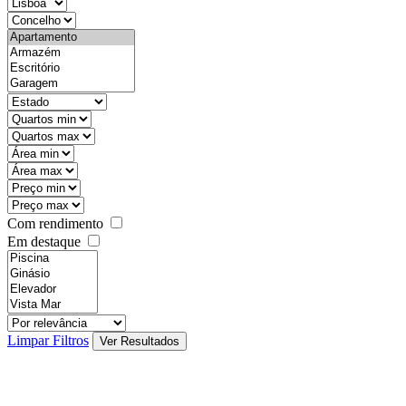
districtId
countyId
types
state
mintypo
maxtypo
minarea
maxarea
minprice
maxprice
Com rendimento
Em destaque
features
realestateOrder
Limpar Filtros
Ver Resultados