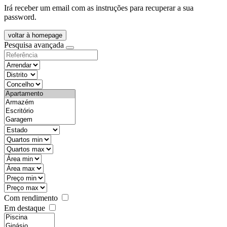
Irá receber um email com as instruções para recuperar a sua
password.
voltar à homepage
Pesquisa avançada
objective
districtId
countyId
types
state
mintypo
maxtypo
minarea
maxarea
minprice
maxprice
Com rendimento
Em destaque
features